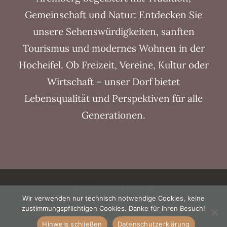
Gemeinschaft und Natur: Entdecken Sie
unsere Sehenswürdigkeiten, sanften
Tourismus und modernes Wohnen in der
Hocheifel. Ob Freizeit, Vereine, Kultur oder
Wirtschaft – unser Dorf bietet
Lebensqualität und Perspektiven für alle
Generationen.
© 2026 Gemeinde Aremberg
Wir verwenden nur technisch notwendige Cookies, keine
zustimmungspflichtigen Cookies. Danke für Ihren Besuch!
Impressum
&nbsp | &nbsp
Datenschutzerklärung
&nbsp | &nbsp
Design
Hinweis schließen
Datenschutzerklärung