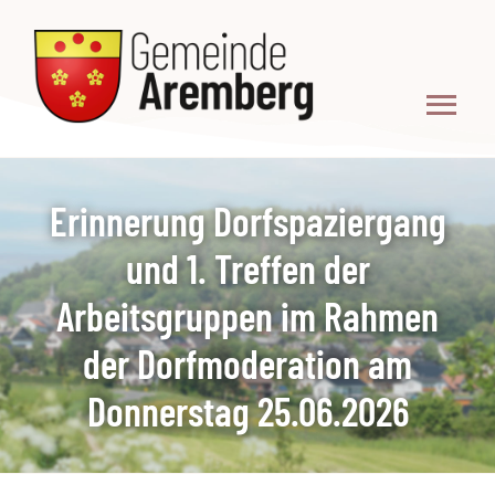
Zum
Inhalt
springen
Toggl
Navig
WILLKOMMEN
Erinnerung Dorfspaziergang
PORTRÄT
und 1. Treffen der
DORFLEBEN
Arbeitsgruppen im Rahmen
der Dorfmoderation am
NEWS
Donnerstag 25.06.2026
TERMINE
BÜRGERBEREICH
INTERN