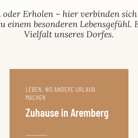
FREIZEIT &
WIRTSCHAFT
 oder Erholen – hier verbinden sic
VEREINE
& GEWERBE
 einem besonderen Lebensgefühl. E
Vielfalt unseres Dorfes.
LEBEN, WO ANDERE URLAUB
MACHEN
Zuhause in Aremberg