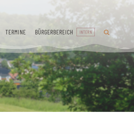
TERMINE
BÜRGERBEREICH
INTERN
Geschichte
Verwaltung
entdecken
und Service
Von der
Transparenz und
historischen
Einsatz für unser
Burgruine bis zur
Dorf und unsere
Dorfentwicklung.
Bürger.