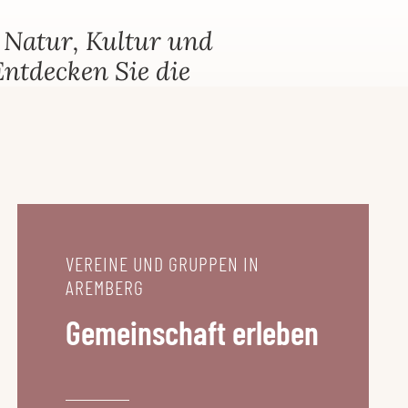
KULTUR &
GEMEINDE
h Natur, Kultur und
GESCHICHTE
& RAT
ntdecken Sie die
VEREINE UND GRUPPEN IN
AREMBERG
Gemeinschaft erleben