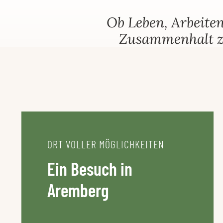
ENTDECKEN
BAUEN &
Ob Leben, Arbeiten
& ERLEBEN
LEBEN
Zusammenhalt zu
ORT VOLLER MÖGLICHKEITEN
Ein Besuch in
Aremberg