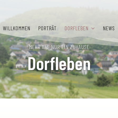
WILLKOMMEN
PORTRÄT
DORFLEBEN
NEWS
MEHR ALS NUR EIN ZUHAUSE
Dorfleben
Gemeinschaft
Ihr Platz für
erleben
Erfolg
Engagement,
Gute Bedingungen
Freizeitangebote
für Homeoffice
und gelebter
und kleinere
Zusammenhalt.
Unternehmen.