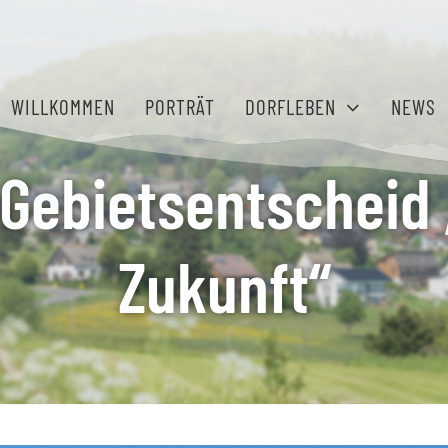
WILLKOMMEN
PORTRÄT
DORFLEBEN
NEWS
Gebietsentscheid 
Gemeinschaft
Ihr Platz für
Zukunft“
erleben
Erfolg
Engagement,
Gute Bedingungen
Freizeitangebote
für Homeoffice
und gelebter
und kleinere
Zusammenhalt.
Unternehmen.