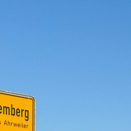
FREIZEIT &
WIRTSCHAFT
VEREINE
& GEWERBE