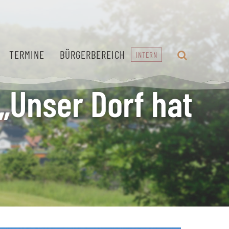
TERMINE
BÜRGERBEREICH
INTERN
„Unser Dorf hat
Geschichte
Verwaltung
entdecken
und Service
Von der
Transparenz und
historischen
Einsatz für unser
Burgruine bis zur
Dorf und unsere
Dorfentwicklung.
Bürger.