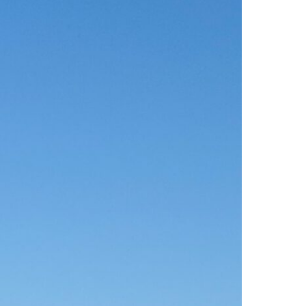
KULTUR &
GEMEINDE
GESCHICHTE
& RAT