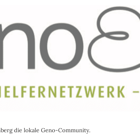
FREIZEIT &
WIRTSCHAFT
VEREINE
& GEWERBE
emberg die lokale Geno-Community.