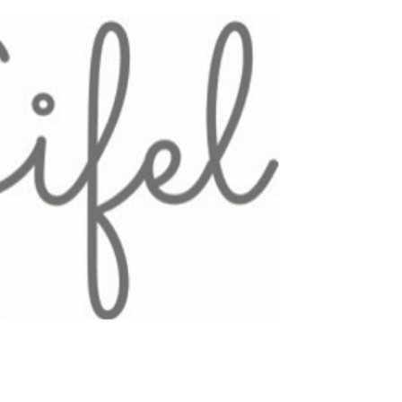
KULTUR &
GEMEINDE
GESCHICHTE
& RAT